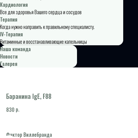
Кардиология
Все для здоровья Вашего сердца и сосудов
Терапия
Когда нужно направить к правильному специалисту.
IV-Терапия
Витаминные и восстанавливающие капельницы
Наша команда
Новости
Галерея
Баранина IgE, F88
р.
830
Фактор Виллебранда
Ка