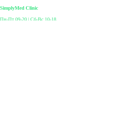
SimplyMed Clinic
Пн-Пт 09-20 | Сб-Вс 10-18
Михайлова 29к3, Москва
info@simplymed.net
+7 (499) 460-42-50
Записаться на прием