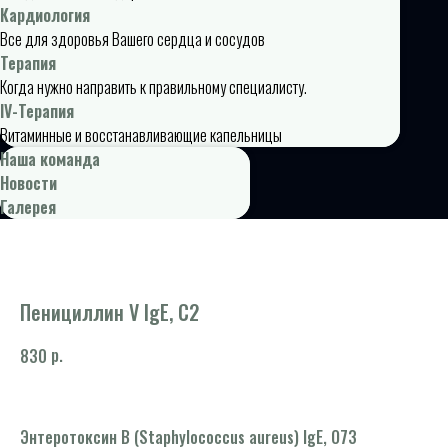
Кардиология
Все для здоровья Вашего сердца и сосудов
Терапия
Когда нужно направить к правильному специалисту.
IV-Терапия
Витаминные и восстанавливающие капельницы
Наша команда
Новости
Галерея
Пенициллин V IgE, С2
р.
830
Энтеротоксин B (Staphylococcus aureus) IgE, O73
Фа