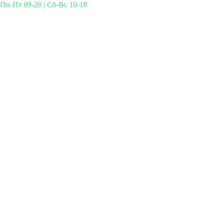
Пн-Пт 09-20 | Сб-Вс 10-18
Михайлова 29к3, Москва
info@simplymed.net
+7 (499) 460-42-50
Записаться на прием