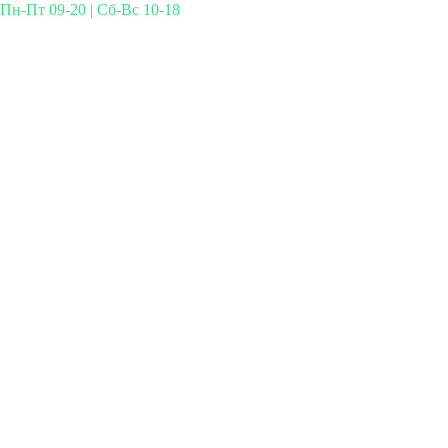
Пн-Пт 09-20 | Сб-Вс 10-18
Михайлова 29к3, Москва
info@simplymed.net
+7 (499) 460-42-50
Записаться на прием