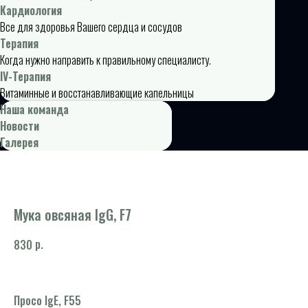
Кардиология
Все для здоровья Вашего сердца и сосудов
Терапия
Когда нужно направить к правильному специалисту.
IV-Терапия
Витаминные и восстанавливающие капельницы
Наша команда
Новости
Галерея
Мука овсяная IgG, F7
р.
830
Просо IgE, F55
Ан