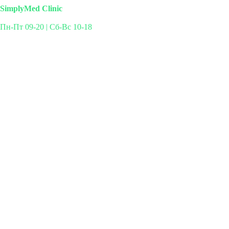
SimplyMed Clinic
Пн-Пт 09-20 | Сб-Вс 10-18
Михайлова 29к3, Москва
info@simplymed.net
+7 (499) 460-42-50
Записаться на прием