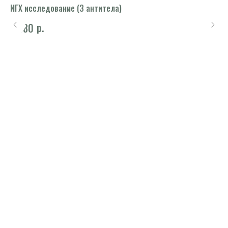
s,
ИГХ исследование (3 антитела)
Жи
 к
р.
9 380
1 