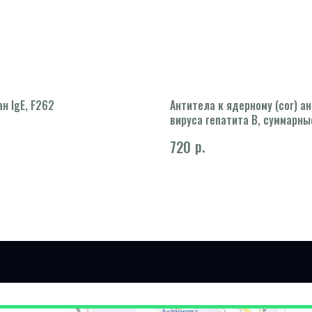
н IgE, F262
Антитела к ядерному (cor) а
вируса гепатита В, суммарные
HBcor)
р.
720