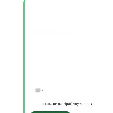
Контакты и обратна
+7(499) 460-42-50
info@simplymed.net
Михайлова 29к2, Москва
Пн-Пт 09-20 | Сб-Вс 10-18
ФИО
Имя Фамилия
№ Телефона
+7
Даю
согласие на обработку данных