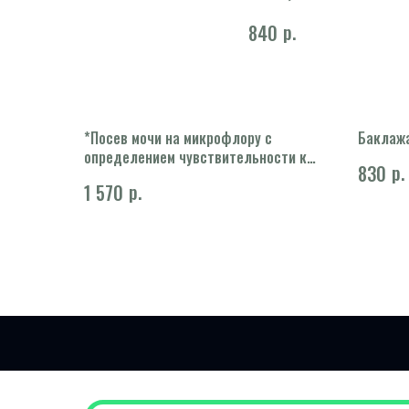
р.
840
*Посев мочи на микрофлору с
Баклажа
определением чувствительности к
р.
830
основному спектру антибиотиков, в
р.
1 570
т.ч. кандида