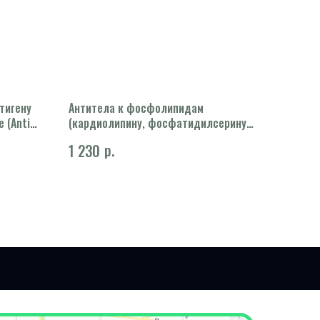
нтигену
Антитела к фосфолипидам
 (Anti-
(кардиолипину, фосфатидилсерину,
фосфатидилинозитолу,
р.
1 230
фосфатидиловой кислоте),
суммарные