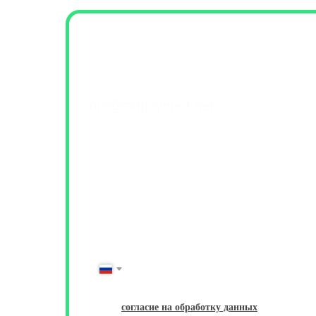
Контакты и обратна
+7(499) 460-42-50
info@simplymed.net
Михайлова 29к2, Москва
Пн-Пт 09-20 | Сб-Вс 10-18
ФИО
Имя Фамилия
№ Телефона
+7
Даю
согласие на обработку данных