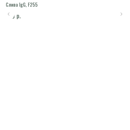
Слива IgG, F255
Ли
р.
830
8