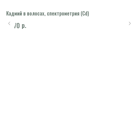
Кадмий в волосах, спектрометрия (Cd)
Ми
го
р.
1 470
78
е