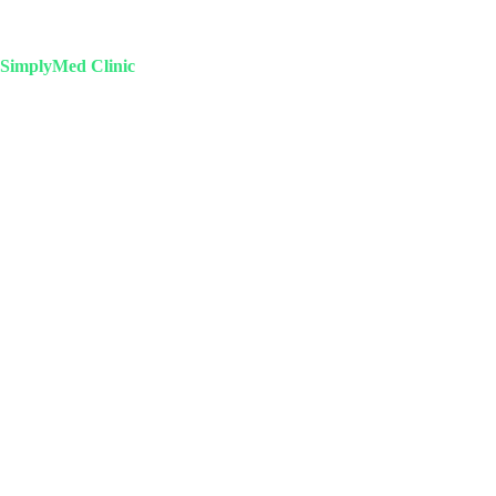
SimplyMed Clinic
Пн-Пт 09-20 | Сб-Вс 10-18
Михайлова 29к3, Москва
info@simplymed.net
+7 (499) 460-42-50
Записаться на прием