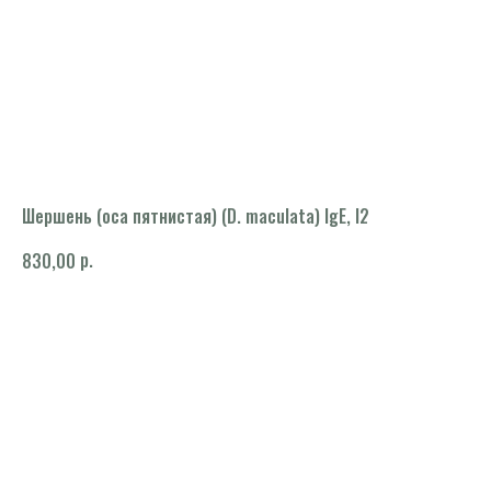
Шершень (оса пятнистая) (D. maculata) IgE, I2
р.
830,00