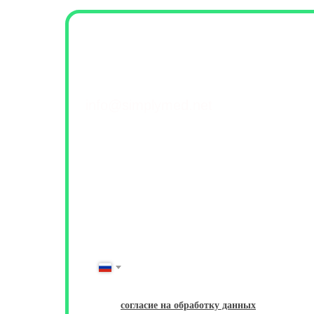
Контакты и обратна
+7(499) 460-42-50
info@simplymed.net
Михайлова 29к2, Москва
Пн-Пт 09-20 | Сб-Вс 10-18
ФИО
Имя Фамилия
№ Телефона
+7
Даю
согласие на обработку данных