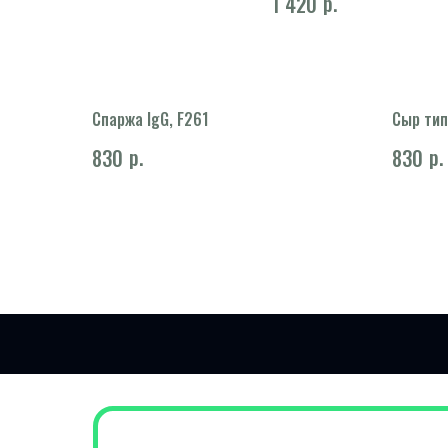
р.
1 420
Спаржа IgG, F261
Сыр тип
р.
р.
830
830