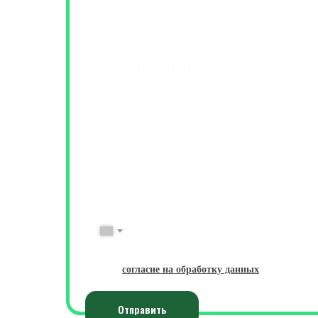
Контакты и обратна
+7(499) 460-42-50
info@simplymed.net
Михайлова 29к2, Москва
Пн-Пт 09-20 | Сб-Вс 10-18
ФИО
Имя Фамилия
№ Телефона
+7
Даю
согласие на обработку данных
Отправить