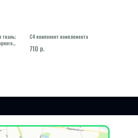
 ткань;
С4 компонент комплемента
орного
р.
710
кому