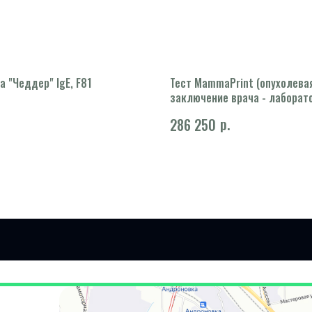
а "Чеддер" IgE, F81
Тест MammaPrint (опухолевая
заключение врача - лаборат
генетика по исследовательс
р.
286 250
отчету)