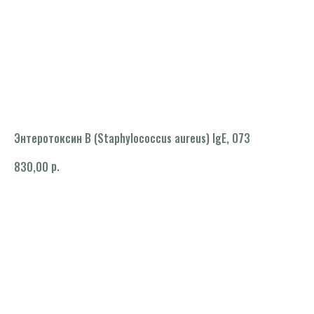
Энтеротоксин B (Staphylococcus aureus) IgE, O73
р.
830,00