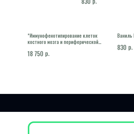
р.
830
*Иммунофенотипирование клеток
Ваниль 
костного мозга и периферической
р.
830
крови при лимфопролиферативных
р.
18 750
заболеваниях методом проточной
цитометрии
(лимфопролиферативные
заболевания, острый лейкоз,
множественная миелома).
Исследование проводится для
первичной диагностики заболевания