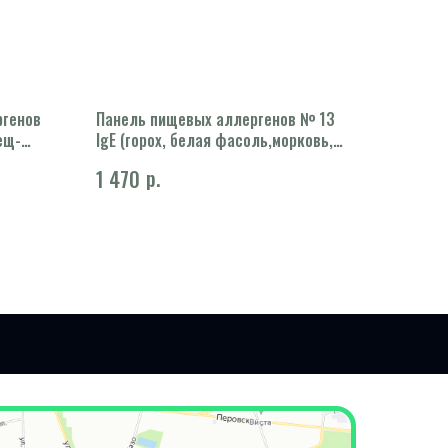
ргенов
Панель пищевых аллергенов № 13
ещ-
IgE (горох, белая фасоль,морковь,
а,
картофель)
р.
1 470
рожь
й гриб