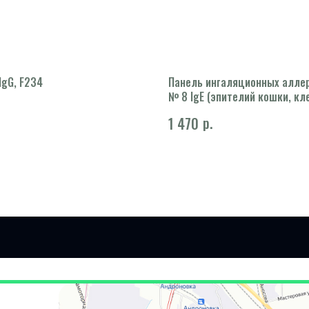
IgG, F234
Панель ингаляционных алле
№ 8 IgE (эпителий кошки, кл
дерматофаг перинный, берез
р.
1 470
перхоть собаки, полынь
обыкновенная, тимофеевка, 
культивированная, плесневы
(Cladosporum herbarum))