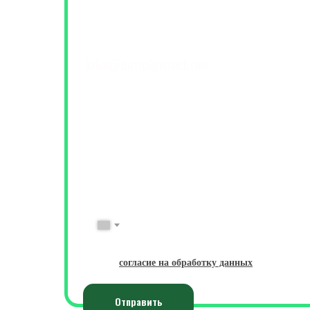
Контакты и обратна
+7(499) 460-42-50
info@simplymed.net
Михайлова 29к2, Москва
Пн-Пт 09-20 | Сб-Вс 10-18
ФИО
Имя Фамилия
№ Телефона
+7
Даю
согласие на обработку данных
Отправить