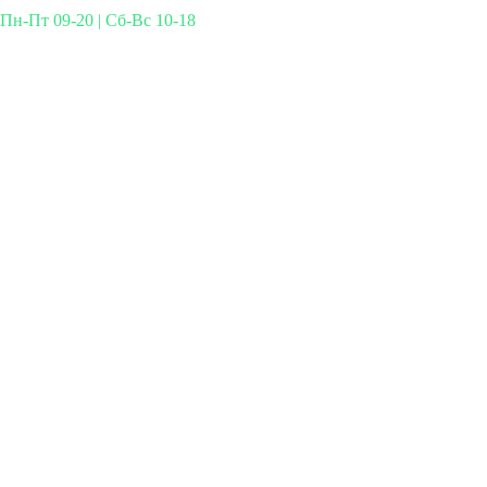
Пн-Пт 09-20 | Сб-Вс 10-18
Михайлова 29к3, Москва
info@simplymed.net
+7 (499) 460-42-50
Записаться на прием