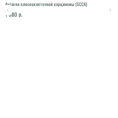
Антиген плоскоклеточной карциномы (SCCA)
Ан
р.
1 080
1 