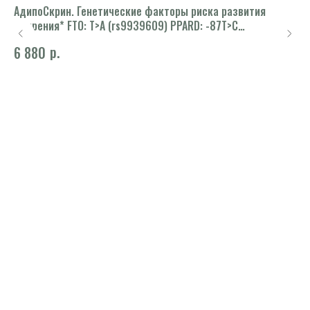
АдипоСкрин. Генетические факторы риска развития
Ан
ожирения* FTO: T>A (rs9939609) PPARD: -87T>C
1 
(rs6902123) PPARGC1A: 1444G>A (rs8192678) PPARGC1B:
р.
6 880
607G>C (rs7732671)