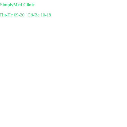
SimplyMed Clinic
Пн-Пт 09-20 | Сб-Вс 10-18
Михайлова 29к3, Москва
info@simplymed.net
+7 (499) 460-42-50
Записаться на прием