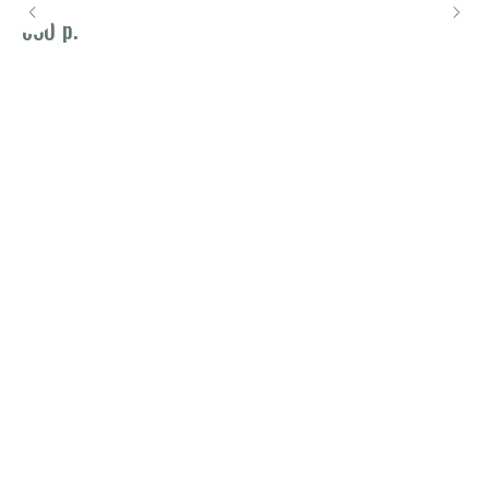
р.
830
78