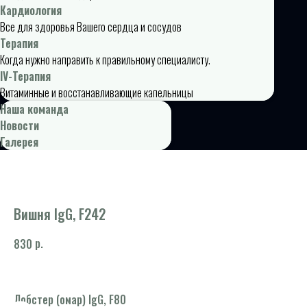
Кардиология
Все для здоровья Вашего сердца и сосудов
Терапия
Когда нужно направить к правильному специалисту.
IV-Терапия
Витаминные и восстанавливающие капельницы
Наша команда
Новости
Галерея
Вишня IgG, F242
р.
830
но
Лобстер (омар) IgG, F80
Ан