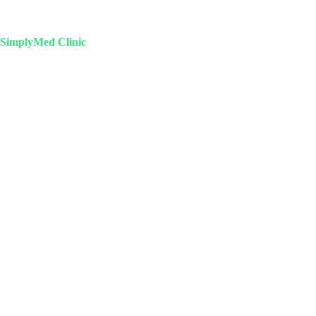
SimplyMed Clinic
Пн-Пт 09-20 | Сб-Вс 10-18
Михайлова 29к3, Москва
info@simplymed.net
+7 (499) 460-42-50
Записаться на прием