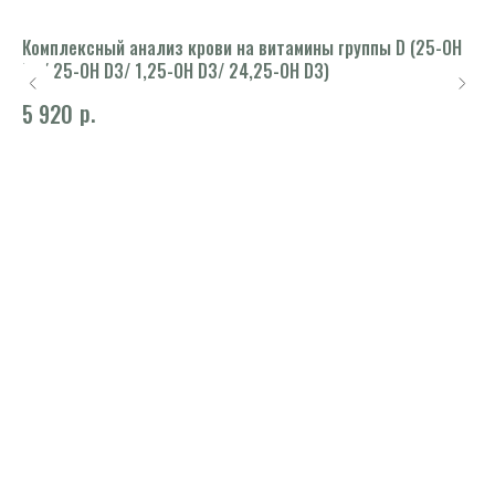
Комплексный анализ крови на витамины группы D (25-ОН
Оп
D2/ 25-ОН D3/ 1,25-ОН D3/ 24,25-ОН D3)
1 
р.
5 920
е