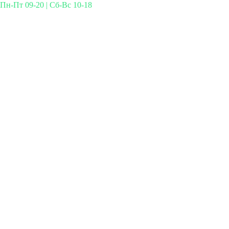
Пн-Пт 09-20 | Сб-Вс 10-18
Михайлова 29к3, Москва
info@simplymed.net
+7 (499) 460-42-50
Записаться на прием