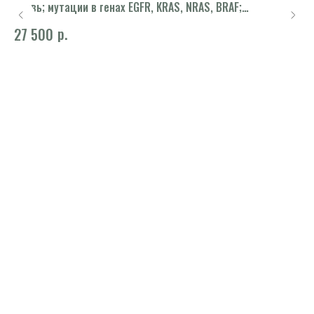
кровь; мутации в генах EGFR, KRAS, NRAS, BRAF;
(А
заключение врача - лабораторного генетика по
р.
27 500
1 
исследовательскому отчету)