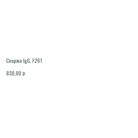
Спаржа IgG, F261
р.
830,00