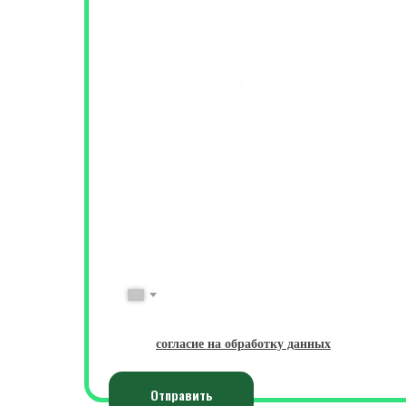
Контакты и обратна
+7(499) 460-42-50
info@simplymed.net
Михайлова 29к2, Москва
Пн-Пт 09-20 | Сб-Вс 10-18
ФИО
Имя Фамилия
№ Телефона
+7
Даю
согласие на обработку данных
Отправить