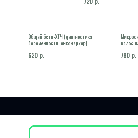
р.
720
Общий бета-ХГЧ (диагностика
Микрос
беременности, онкомаркер)
волос н
скринин
р.
р.
620
780