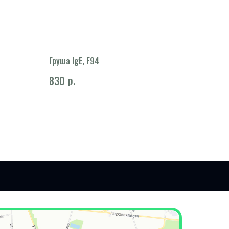
Груша IgE, F94
р.
830