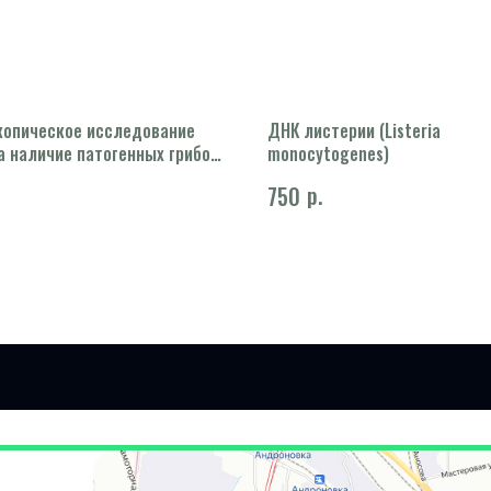
копическое исследование
ДНК листерии (Listeria
а наличие патогенных грибов,
monocytogenes)
г
р.
750