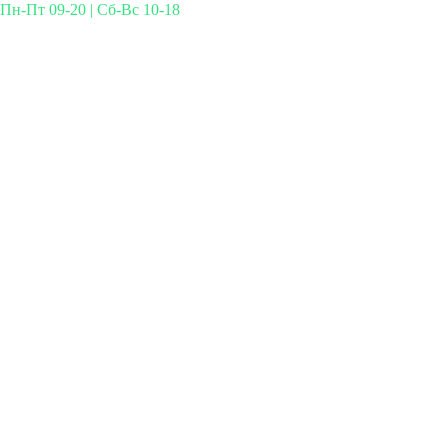
Пн-Пт 09-20 | Сб-Вс 10-18
Михайлова 29к3, Москва
info@simplymed.net
+7 (499) 460-42-50
Записаться на прием