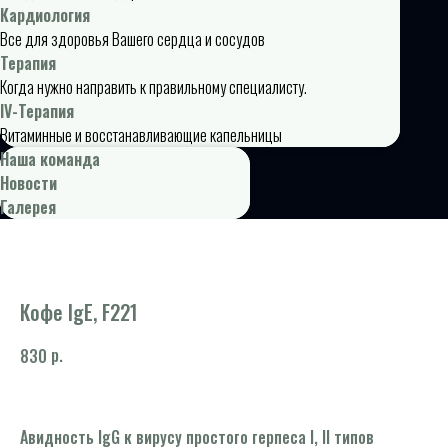
Кардиология
Все для здоровья Вашего сердца и сосудов
Терапия
Когда нужно направить к правильному специалисту.
IV-Терапия
Витаминные и восстанавливающие капельницы
Наша команда
Новости
Галерея
Кофе IgE, F221
р.
830
Авидность IgG к вирусу простого герпеса I, II типов
Пе