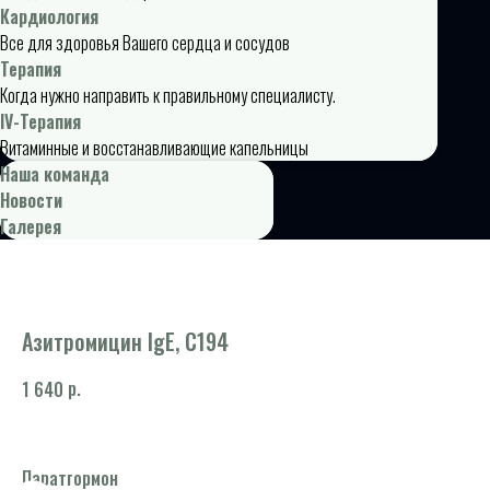
Кардиология
Все для здоровья Вашего сердца и сосудов
Терапия
Когда нужно направить к правильному специалисту.
IV-Терапия
Витаминные и восстанавливающие капельницы
Наша команда
Новости
Галерея
Азитромицин IgE, С194
р.
1 640
Паратгормон
Ан