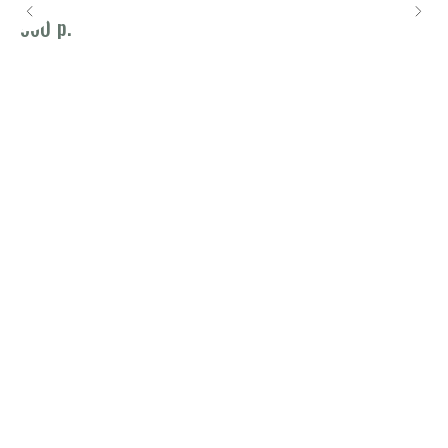
р.
960
1 