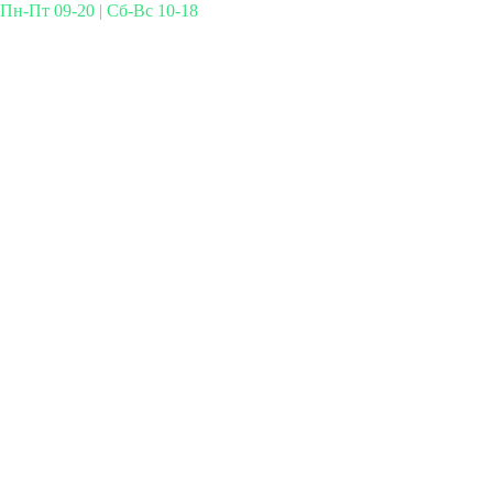
Пн-Пт 09-20 | Сб-Вс 10-18
Михайлова 29к3, Москва
info@simplymed.net
+7 (499) 460-42-50
Записаться на прием