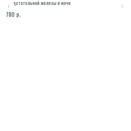
предстательной железы в моче
1 
р.
780