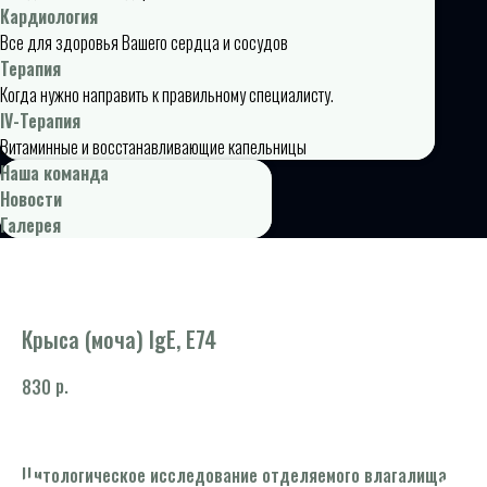
Кардиология
Все для здоровья Вашего сердца и сосудов
Терапия
Когда нужно направить к правильному специалисту.
IV-Терапия
Витаминные и восстанавливающие капельницы
Наша команда
Новости
Галерея
Крыса (моча) IgE, E74
р.
830
Цитологическое исследование отделяемого влагалища
Ос