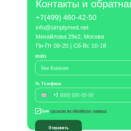
Контакты и обратна
+7(499) 460-42-50
info@simplymed.net
Михайлова 29к2, Москва
Пн-Пт 09-20 | Сб-Вс 10-18
ФИО
Имя Фамилия
№ Телефона
+7
Даю
согласие на обработку данных
Отправить