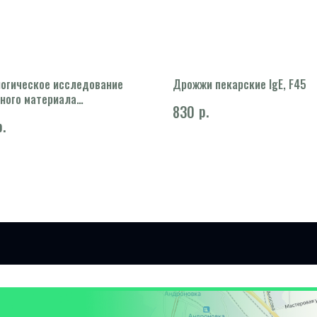
огическое исследование
Дрожжи пекарские IgE, F45
ного материала
р.
830
опического материала,
р.
в полости матки, соскобов
льного канала, тканей
 половой системы, кожи,
тканей, кроветворной и
ной ткани, костно-
й ткани)