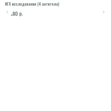
tt,
ИГХ исследование (4 антитела)
Ци
р.
11 880
9