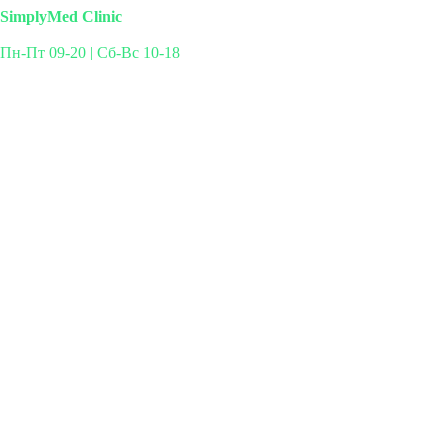
SimplyMed Clinic
Пн-Пт 09-20 | Сб-Вс 10-18
Михайлова 29к3, Москва
info@simplymed.net
+7 (499) 460-42-50
Записаться на прием