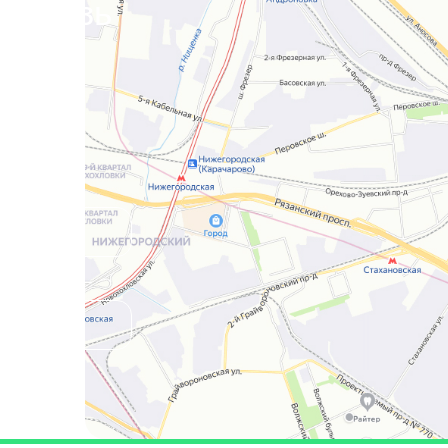
я связь
бета-лактоглобулин, казеин,
клейковина, сыр с плесенью,
куриное мясо, киви, сельдер
баранина, горчица, кофе, чай
черный, шампиньон, огурец, 
столовая, пшено (просо), фи
абрикос, малина, кальмар, с
баклажан, карп (сазан), тыкв
лецитин, молоко козье, глут
аспартам-HSA, судак, йогурт,
зеленый, мед, сахар, шиповн
мягкий, смородина (красная 
черная), дыня и арбуз, виног
(белый и черный), икра (крас
черная), смесь капустная, о
(зеленые и черные), хмель и
кандида альбиканс (Сandida
albicans), аскарида (Ascaris
lumbricoides), смесь специй 1
перцев горошком, смесь спе