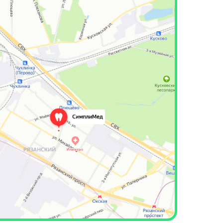
ей,
свекла
сташки,
кумбрия,
а,
амат,
 чай
ик, сыр
и
рад
ная и
ливки
 солод,
, смесь
ций 2)