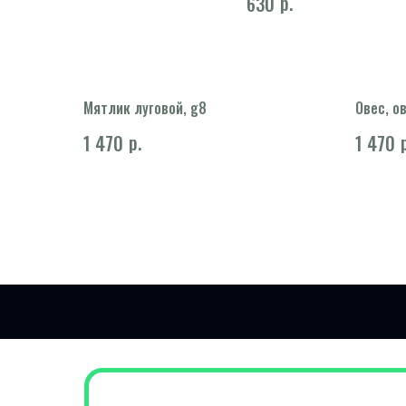
р.
630
Мятлик луговой, g8
Овес, о
р.
1 470
1 470