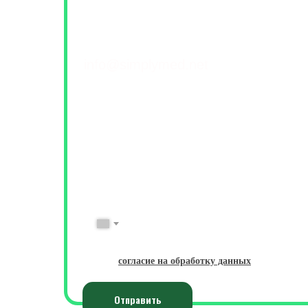
Контакты и обратна
+7(499) 460-42-50
info@simplymed.net
Михайлова 29к2, Москва
Пн-Пт 09-20 | Сб-Вс 10-18
ФИО
Имя Фамилия
№ Телефона
+7
Даю
согласие на обработку данных
Отправить