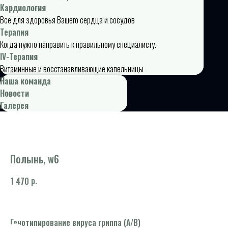
Кардиология
Все для здоровья Вашего сердца и сосудов
Терапия
Когда нужно направить к правильному специалисту.
IV-Терапия
Витаминные и восстанавливающие капельницы
Наша команда
Новости
Галерея
Полынь, w6
р.
1 470
Генотипирование вируса гриппа (А/B)
Фи