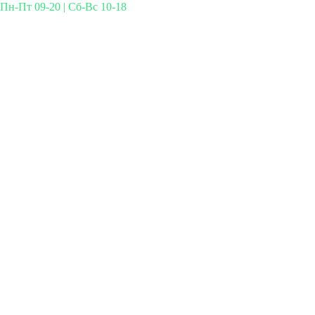
Пн-Пт 09-20 | Сб-Вс 10-18
Михайлова 29к3, Москва
info@simplymed.net
+7 (499) 460-42-50
Записаться на прием