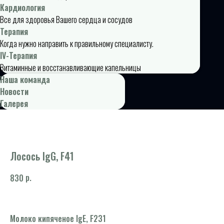
Кардиология
Все для здоровья Вашего сердца и сосудов
Терапия
Когда нужно направить к правильному специалисту.
IV-Терапия
Витаминные и восстанавливающие капельницы
Наша команда
Новости
Галерея
Лосось IgG, F41
р.
830
Молоко кипяченое IgE, F231
Шп