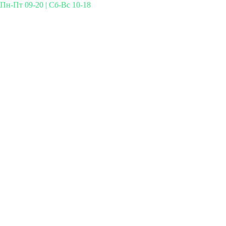
Пн-Пт 09-20 | Сб-Вс 10-18
Михайлова 29к3, Москва
info@simplymed.net
+7 (499) 460-42-50
Записаться на прием