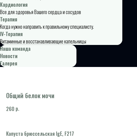
Кардиология
Все для здоровья Вашего сердца и сосудов
Терапия
Когда нужно направить к правильному специалисту.
IV-Терапия
Витаминные и восстанавливающие капельницы
Наша команда
Новости
Галерея
Общий белок мочи
р.
260
Капуста брюссельская IgE, F217
*К