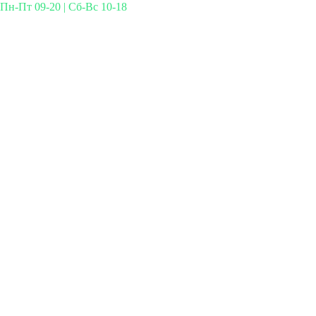
Пн-Пт 09-20 | Сб-Вс 10-18
Михайлова 29к3, Москва
info@simplymed.net
+7 (499) 460-42-50
Записаться на прием