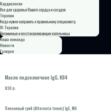
Кардиология
Все для здоровья Вашего сердца и сосудов
Терапия
Когда нужно направить к правильному специалисту.
IV-Терапия
Витаминные и восстанавливающие капельницы
Наша команда
Новости
Галерея
Масло подсолнечное IgG, K84
р.
830
Плесневый гриб (Alternaria tenuis) IgE, M6
Об