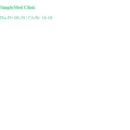
SimplyMed Clinic
Пн-Пт 09-20 | Сб-Вс 10-18
Михайлова 29к3, Москва
info@simplymed.net
+7 (499) 460-42-50
Записаться на прием