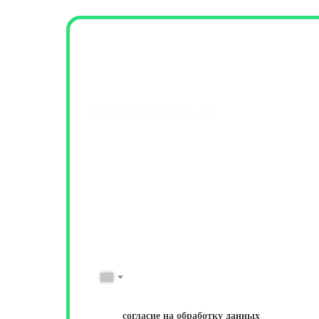
Контакты и обратна
+7(499) 460-42-50
info@simplymed.net
Михайлова 29к2, Москва
Пн-Пт 09-20 | Сб-Вс 10-18
ФИО
Имя Фамилия
№ Телефона
+7
Даю
согласие на обработку данных