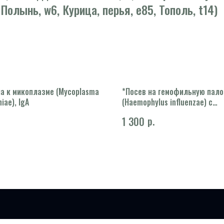
 Полынь, w6, Курица, перья, e85, Тополь, t14)
а к микоплазме (Mycoplasma
*Посев на гемофильную пало
iae), IgА
(Haemophylus influenzae) с
определением чувствительн
р.
1 300
антибиотикам