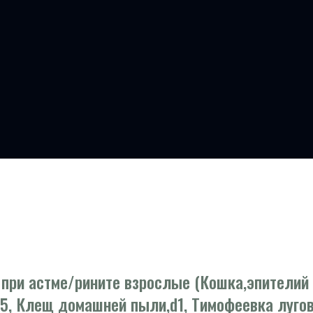
при астме/рините взрослые (Кошка,эпителий и
e5, Клещ домашней пыли,d1, Тимофеевка лугов