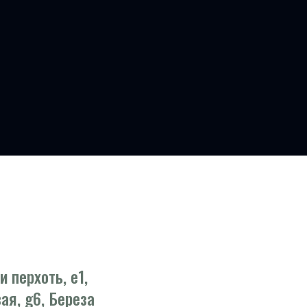
 перхоть, e1,
ая, g6, Береза