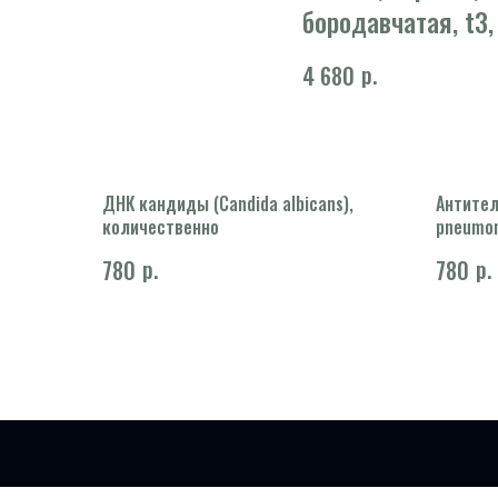
бородавчатая, t3,
р.
4 680
ДНК кандиды (Сandida albicans),
Антител
количественно
pneumon
р.
р.
780
780