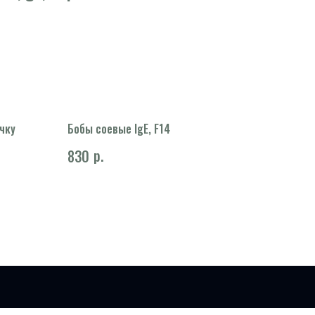
чку
Бобы соевые IgE, F14
р.
830
ости к