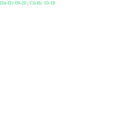
Пн-Пт 09-20 | Сб-Вс 10-18
Михайлова 29к3, Москва
info@simplymed.net
+7 (499) 460-42-50
Записаться на прием