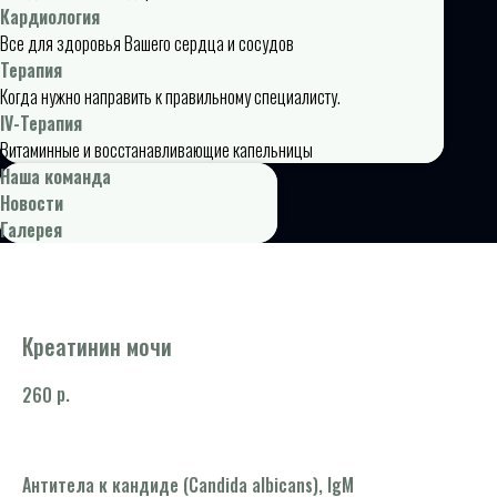
Кардиология
Все для здоровья Вашего сердца и сосудов
Терапия
Когда нужно направить к правильному специалисту.
IV-Терапия
Витаминные и восстанавливающие капельницы
Наша команда
Новости
Галерея
Креатинин мочи
р.
260
Антитела к кандиде (Candida albicans), IgM
Ги