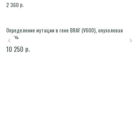
р.
2 360
Определение мутации в гене BRAF (V600), опухолевая
Ка
ткань
1 
р.
10 250