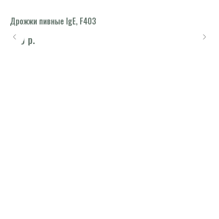
Дрожжи пивные IgE, F403
Хо
d1,
р.
830
2