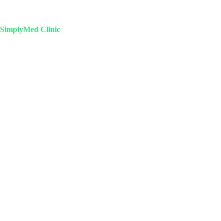
SimplyMed Clinic
Пн-Пт 09-20 | Сб-Вс 10-18
Михайлова 29к3, Москва
info@simplymed.net
+7 (499) 460-42-50
Записаться на прием