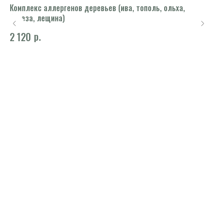
Комплекс аллергенов деревьев (ива, тополь, ольха,
Му
е)
береза, лещина)
8
р.
2 120