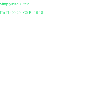
SimplyMed Clinic
Пн-Пт 09-20 | Сб-Вс 10-18
Михайлова 29к3, Москва
info@simplymed.net
+7 (499) 460-42-50
Записаться на прием