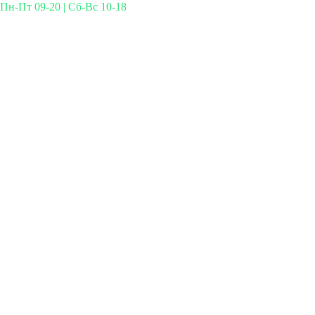
Пн-Пт 09-20 | Сб-Вс 10-18
Михайлова 29к3, Москва
info@simplymed.net
+7 (499) 460-42-50
Записаться на прием