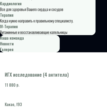
Кардиология
Все для здоровья Вашего сердца и сосудов
Терапия
Когда нужно направить к правильному специалисту.
IV-Терапия
Витаминные и восстанавливающие капельницы
Наша команда
Новости
Галерея
ИГХ исследование (4 антитела)
р.
11 880
Какао, f93
Ту