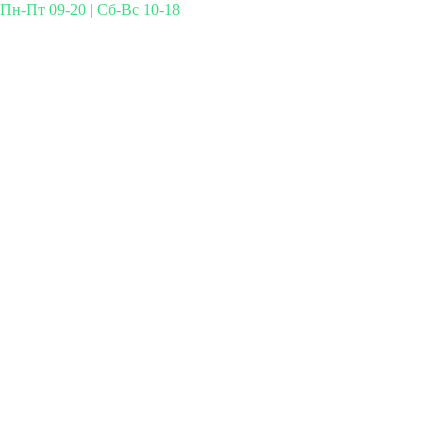
Пн-Пт 09-20 | Сб-Вс 10-18
Михайлова 29к3, Москва
info@simplymed.net
+7 (499) 460-42-50
Записаться на прием