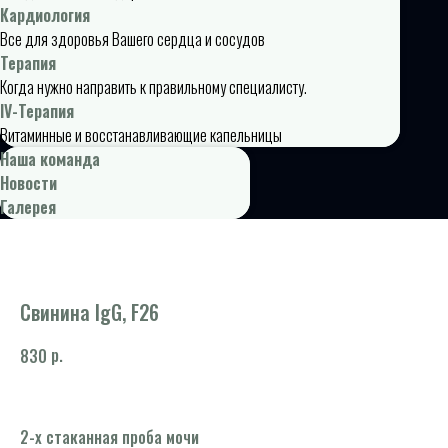
Кардиология
Все для здоровья Вашего сердца и сосудов
Терапия
Когда нужно направить к правильному специалисту.
IV-Терапия
Витаминные и восстанавливающие капельницы
Наша команда
Новости
Галерея
Свинина IgG, F26
р.
830
2-х стаканная проба мочи
Ал