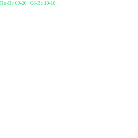
Пн-Пт 09-20 | Сб-Вс 10-18
Михайлова 29к3, Москва
info@simplymed.net
+7 (499) 460-42-50
Записаться на прием