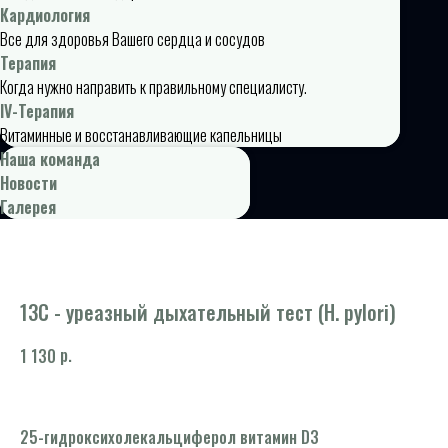
Кардиология
Все для здоровья Вашего сердца и сосудов
Терапия
Когда нужно направить к правильному специалисту.
IV-Терапия
Витаминные и восстанавливающие капельницы
Наша команда
Новости
Галерея
13С - уреазный дыхательный тест (H. pylori)
р.
1 130
25-гидроксихолекальциферол витамин D3
"Р