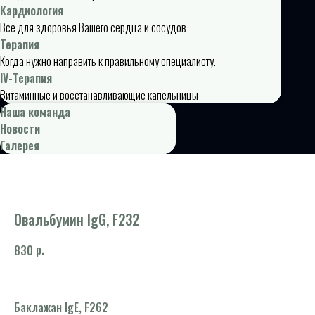
Кардиология
Все для здоровья Вашего сердца и сосудов
Терапия
Когда нужно направить к правильному специалисту.
IV-Терапия
Витаминные и восстанавливающие капельницы
Наша команда
Новости
Галерея
Овальбумин IgG, F232
р.
830
Баклажан IgE, F262
Пе