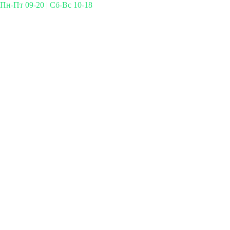
Пн-Пт 09-20 | Сб-Вс 10-18
Михайлова 29к3, Москва
info@simplymed.net
+7 (499) 460-42-50
Записаться на прием