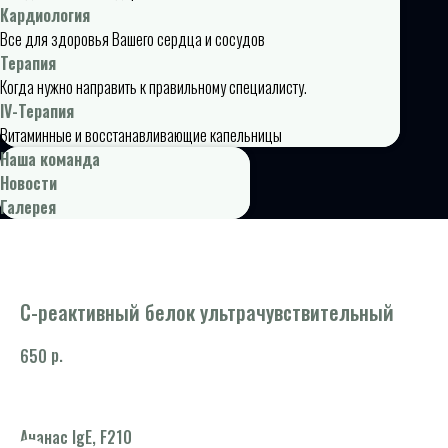
Кардиология
Все для здоровья Вашего сердца и сосудов
Терапия
Когда нужно направить к правильному специалисту.
IV-Терапия
Витаминные и восстанавливающие капельницы
Наша команда
Новости
Галерея
С-реактивный белок ультрачувствительный
р.
650
Ананас IgE, F210
Се