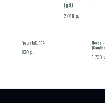
(g8)
р.
2 010
Груша IgE, F94
Посев н
(Candid
р.
830
определ
р
1 730
антимик