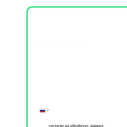
Контакты и обратна
+7(499) 460-42-50
info@simplymed.net
Михайлова 29к2, Москва
Пн-Пт 09-20 | Сб-Вс 10-18
ФИО
Имя Фамилия
№ Телефона
+7
Даю
согласие на обработку данных