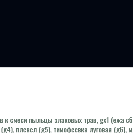
в к смеси пыльцы злаковых трав, gx1 (ежа сбо
(g4), плевел (g5), тимофеевка луговая (g6), 