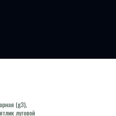
рная (g3),
мятлик луговой