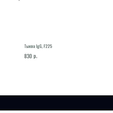
Тыква IgG, F225
р.
830