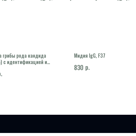
а грибы рода кандида
Мидия IgG, F37
a) с идентификацией и
р.
830
ением чувствительности к
.
отическим препаратам