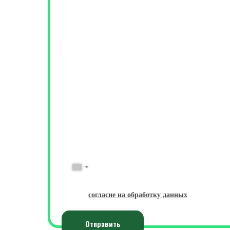
Контакты и обратна
+7(499) 460-42-50
info@simplymed.net
Михайлова 29к2, Москва
Пн-Пт 09-20 | Сб-Вс 10-18
ФИО
Имя Фамилия
№ Телефона
+7
Даю
согласие на обработку данных
Отправить