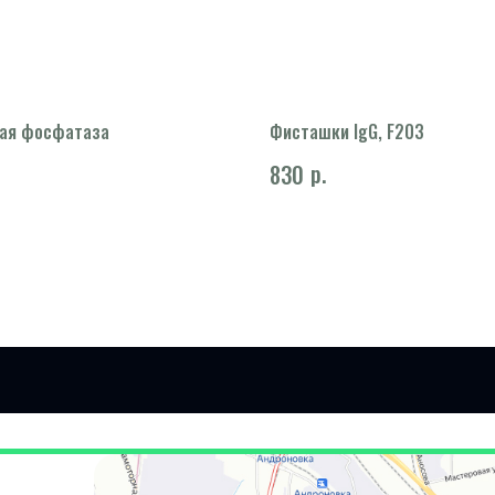
ая фосфатаза
Фисташки IgG, F203
р.
830