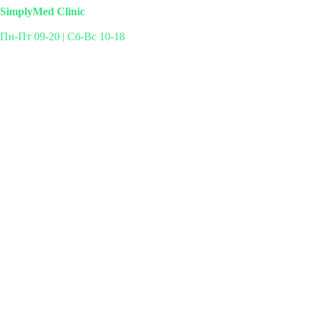
SimplyMed Clinic
Пн-Пт 09-20 | Сб-Вс 10-18
Михайлова 29к3, Москва
info@simplymed.net
+7 (499) 460-42-50
Записаться на прием