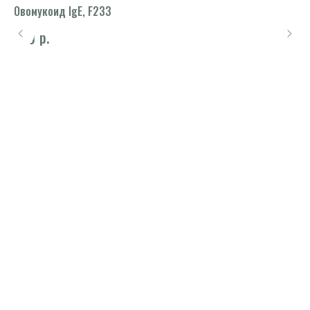
Овомукоид IgE, F233
Ми
це
р.
830
78