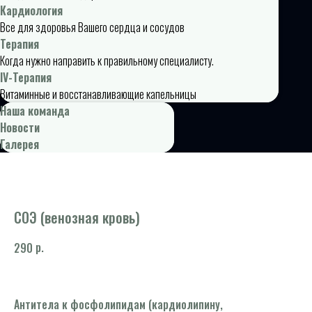
Кардиология
Все для здоровья Вашего сердца и сосудов
Терапия
Когда нужно направить к правильному специалисту.
IV-Терапия
Витаминные и восстанавливающие капельницы
Наша команда
Новости
Галерея
СОЭ (венозная кровь)
р.
290
Антитела к фосфолипидам (кардиолипину,
На