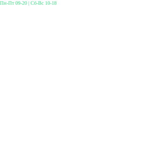
Пн-Пт 09-20 | Сб-Вс 10-18
Михайлова 29к3, Москва
info@simplymed.net
+7 (499) 460-42-50
Записаться на прием