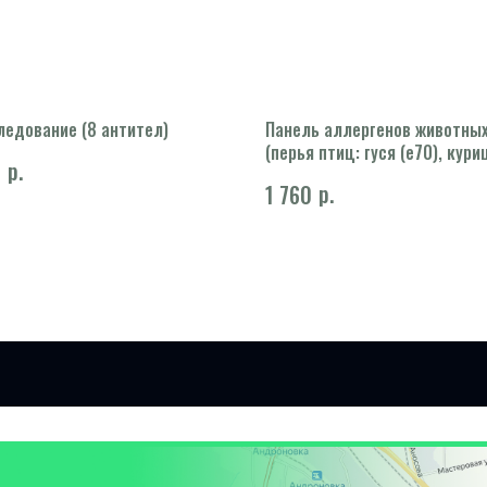
ледование (8 антител)
Панель аллергенов животных
(перья птиц: гуся (e70), кур
р.
0
(e85), утки (e86), индейки (e
р.
1 760