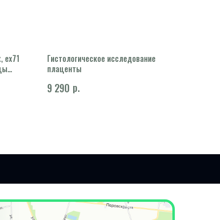
, ex71
Гистологическое исследование
ицы
плаценты
89))
р.
9 290