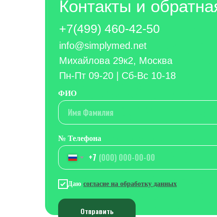
Контакты и обратна
+7(499) 460-42-50
info@simplymed.net
Михайлова 29к2, Москва
Пн-Пт 09-20 | Сб-Вс 10-18
ФИО
Имя Фамилия
№ Телефона
+7
Даю
согласие на обработку данных
Отправить