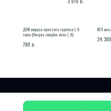
р.
3 970
ДНК вируса простого герпеса I, II
ИГХ исс
типа (Herpes simplex virus I, II)
24 38
р.
780