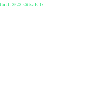
Пн-Пт 09-20 | Сб-Вс 10-18
Михайлова 29к3, Москва
info@simplymed.net
+7 (499) 460-42-50
Записаться на прием