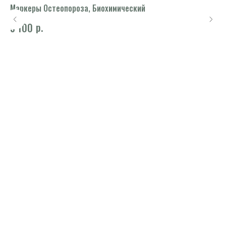
Маркеры Остеопороза, Биохимический
Ин
р.
5 100
8